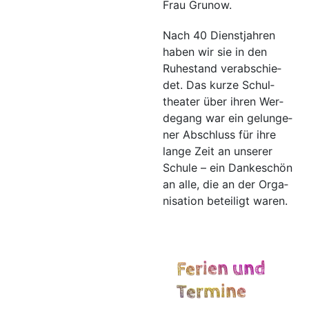
Frau Grunow.
Nach 40 Dienst­jah­ren
haben wir sie in den
Ruhe­stand ver­ab­schie­
det. Das kur­ze Schul­
thea­ter über ihren Wer­
de­gang war ein gelun­ge­
ner Abschluss für ihre
lan­ge Zeit an unse­rer
Schu­le – ein Dan­ke­schön
an alle, die an der Orga­
ni­sa­ti­on betei­ligt waren.
Ferien und
Termine