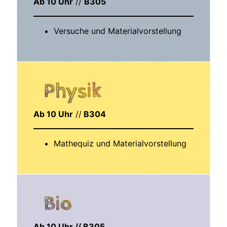
Ab 10 Uhr
//
B305
Ver­su­che und Materialvorstellung
Physik
Ab 10 Uhr
//
B304
Mathe­quiz und Materialvorstellung
Bio
Ab 10 Uhr // B305