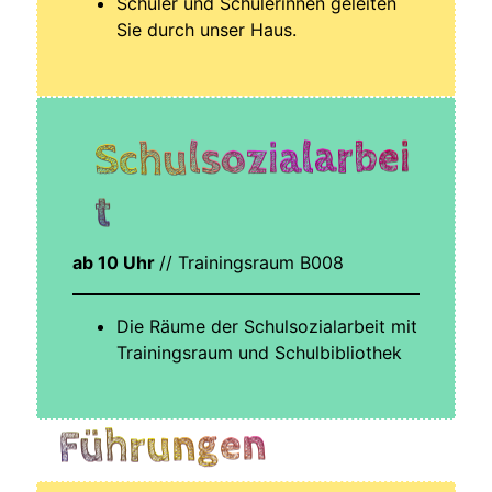
Schü­ler und Schü­le­rin­nen gelei­ten
Sie durch unser Haus.
Schulsozialarbei
t
ab 10 Uhr
// Trai­nings­raum B008
Die Räu­me der Schul­so­zi­al­ar­beit mit
Trai­nings­raum und Schulbibliothek
Führungen