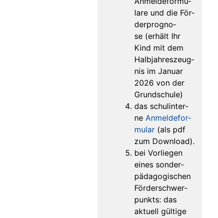
Anmel­de­for­mu­
la­re und die För­
der­pro­gno­
se (erhält Ihr
Kind mit dem
Halb­jah­res­zeug­
nis im Janu­ar
2026 von der
Grundschule)
das schul­in­ter­
ne
Anmel­de­for­
mu­lar
(als pdf
zum Download).
bei Vor­lie­gen
eines son­der­
päd­ago­gi­schen
För­der­schwer­
punkts: das
aktu­ell gül­ti­ge