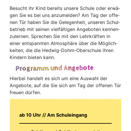
Besucht ihr Kind bereits unse­re Schu­le oder erwä­
gen Sie es bei uns anzu­mel­den? Am Tag der offe­
nen Tür haben Sie die Gele­gen­heit, unse­ren Schul­
be­trieb mit sei­nen viel­fäl­ti­gen Ange­bo­ten ken­nen­
zu­ler­nen. Spre­chen Sie mit den Lehr­kräf­ten in
einer ent­spann­ten Atmo­sphä­re über die Mög­lich­
kei­ten, die die Hedwig-Dohm-Oberschule ihren
Kin­dern bie­ten kann.
Programm und Angebote
Hier­bei han­delt es sich um eine Aus­wahl der
Ange­bo­te, auf die Sie sich am Tag der offe­nen Tür
freu­en dürfen.
ab 10 Uhr // Am Schuleingang