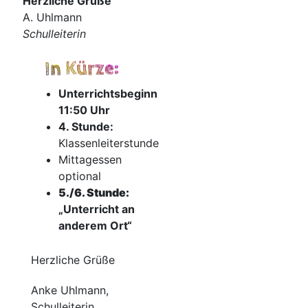
Herz­li­che Grü­ße
A. Uhl­mann
Schul­lei­te­rin
In Kürze:
Unter­richts­be­ginn
11:50 Uhr
4. Stun­de:
Klassenleiterstunde
Mit­tag­essen
optional
5./6. Stun­de:
„Unter­richt an
ande­rem Ort“
Herz­li­che Grüße
Anke Uhl­mann,
Schulleiterin