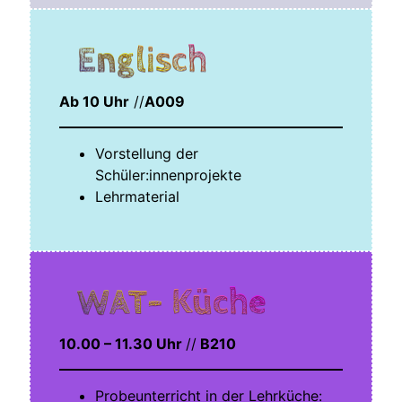
Englisch
Ab 10 Uhr
//
A009
Vor­stel­lung der
Schüler:innenprojekte
Lehr­ma­te­ri­al
WAT- Küche
10.00 – 11.30 Uhr
//
B210
Pro­be­un­ter­richt in der Lehr­kü­che: