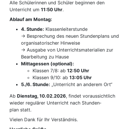
Alle Schü­le­rin­nen und Schü­ler begin­nen den
Unter­richt um
11:50 Uhr
.
Ablauf am Montag:
4. Stun­de:
Klas­sen­lei­ter­stun­de
→ Bespre­chung des neu­en Stun­den­plans und
orga­ni­sa­to­ri­scher Hin­wei­se
→ Aus­ga­be von Unter­richts­ma­te­ria­li­en zur
Bear­bei­tung zu Hause
Mit­tag­essen (optio­nal):
Klas­sen 7/8: ab
12:50 Uhr
Klas­sen 9/10: ab
13:05 Uhr
5./6. Stun­de:
„Unter­richt an ande­rem Ort“
Ab
Diens­tag, 10.02.2026
, fin­det vor­aus­sicht­lich
wie­der regu­lä­rer Unter­richt nach Stun­den­
plan statt.
Vie­len Dank für Ihr Verständnis.