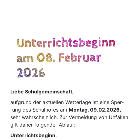
Unterrichtsbeginn
am 08. Februar
2026
Lie­be Schulgemeinschaft,
auf­grund der aktu­el­len Wet­ter­la­ge ist eine Sper­
rung des Schul­ho­fes am
Mon­tag, 09.02.2026
,
sehr wahr­schein­lich. Zur Ver­mei­dung von Unfäl­len
gilt daher fol­gen­der Ablauf:
Unter­richts­be­ginn: