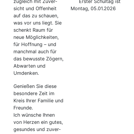
Ers­ter Schul­tag ist
zugleich mit Zuver­
Mon­tag, 05.01.2026
sicht und Offen­heit
auf das zu schau­en,
was vor uns liegt. Sie
schenkt Raum für
neue Mög­lich­kei­ten,
für Hoff­nung – und
manch­mal auch für
das bewuss­te Zögern,
Abwar­ten und
Umdenken.
Genie­ßen Sie die­se
beson­de­re Zeit im
Kreis Ihrer Fami­lie und
Freun­de.
Ich wün­sche Ihnen
von Her­zen ein gutes,
gesun­des und zuver­