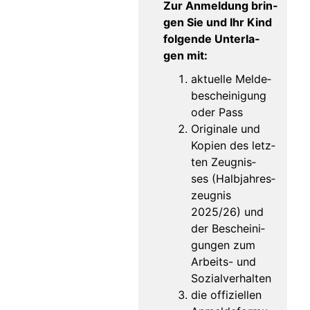
Zur Anmel­dung brin­
gen Sie und Ihr Kind
fol­gen­de Unter­la­
gen mit:
aktu­el­le Mel­de­
be­schei­ni­gung
oder Pass
Ori­gi­na­le und
Kopien des letz­
ten Zeug­nis­
ses (Halb­jah­res­
zeug­nis
2025/26) und
der Beschei­ni­
gun­gen zum
Arbeits- und
Sozialverhalten
die offi­zi­el­len