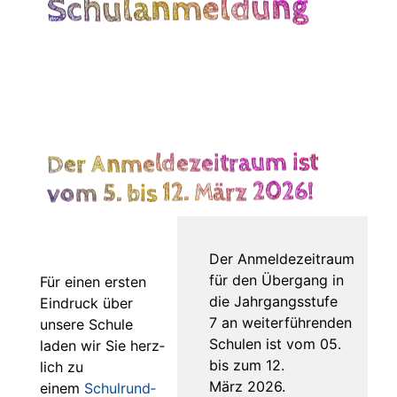
Schulanmeldung
Der Anmeldezeitraum ist
vom 5. bis 12. März 2026!
Der Anmel­de­zeit­raum
für den Über­gang in
Für einen ers­ten
die Jahr­gangs­stu­fe
Ein­druck über
7 an wei­ter­füh­ren­den
unse­re Schu­le
Schu­len ist vom 05.
laden wir Sie herz­
bis zum 12.
lich zu
März 2026.
einem
Schul­rund­