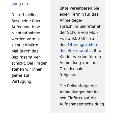
gang
ein.
Bit­te ver­ein­ba­ren Sie
einen Ter­min für das
Die offi­zi­el­len
Anmel­de­ge­
Beschei­de über
spräch im Sekre­ta­ri­at
Auf­nah­me bzw.
der Schu­le von Mo.-
Nicht­auf­nah­me
Fr. ab 9.00 Uhr zu
wer­den vor­aus­
den
Öff­nungs­zei­ten
sicht­lich Mit­te
des Sekre­ta­ri­ats
. Ihre
Mai durch das
Kin­der wer­den für die
Bezirks­amt ver­
Anmel­dung von Ihrer
schickt. Bei Fra­gen
Grund­schu­le
ste­hen wir Ihnen
freigestellt.
ger­ne zur
Verfügung.
Die Rei­hen­fol­ge der
Anmel­dun­gen hat kei­
nen Ein­fluss auf die
Aufnahmeentscheidung.