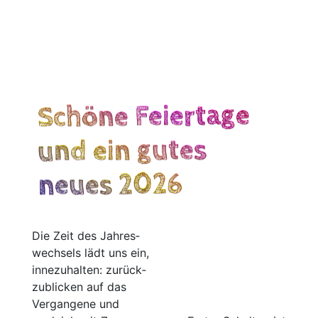
Schöne Feiertage
und ein gutes
neues 2026
Die Zeit des Jah­res­
wech­sels lädt uns ein,
inne­zu­hal­ten: zurück­
zu­bli­cken auf das
Ver­gan­ge­ne und