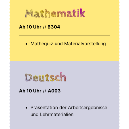
Mathematik
Ab 10 Uhr
//
B304
Mathe­quiz und Materialvorstellung
Deutsch
Ab 10 Uhr
//
A003
Prä­sen­ta­ti­on der Arbeits­er­geb­nis­se
und Lehrmaterialien