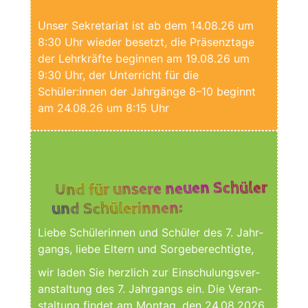
Unser Sekre­ta­ri­at ist ab dem 14.08.26 um
8:30 Uhr wie­der besetzt, die Prä­senz­ta­ge
der Lehr­kräf­te begin­nen am 19.08.26 um
9:30 Uhr, der Unter­richt für die
Schüler:innen der Jahr­gän­ge 8–10 beginnt
am 24.08.26 um 8:15 Uhr
Und für unsere neuen Schüler
und Schülerinnen:
Lie­be Schü­le­rin­nen und Schü­ler des 7. Jahr­
gangs, lie­be Eltern und Sorgeberechtigte,
wir laden Sie herz­lich zur Ein­schu­lungs­ver­
an­stal­tung des 7. Jahr­gangs ein. Die Ver­an­
stal­tung fin­det am Mon­tag, den 24.08.2026,