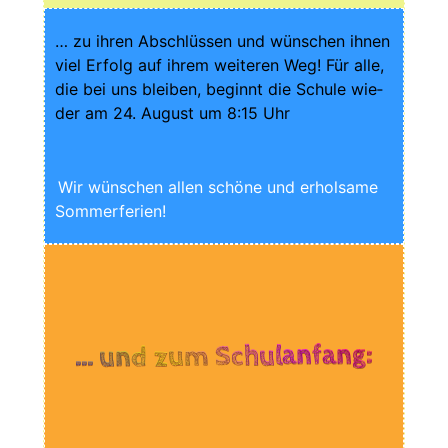
… zu ihren Abschlüs­sen und wün­schen ihnen
viel Erfolg auf ihrem wei­te­ren Weg! Für alle,
die bei uns blei­ben, beginnt die Schu­le wie­
der am 24. August um 8:15 Uhr
Wir wün­schen allen schö­ne und erhol­sa­me
Sommerferien!
… und zum Schulanfang: