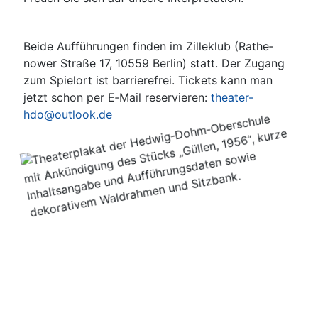
Bei­de Auf­füh­run­gen fin­den im Zil­le­klub (Rathe­
nower Stra­ße 17, 10559 Ber­lin) statt. Der Zugang
zum Spiel­ort ist bar­rie­re­frei. Tickets kann man
jetzt schon per E‑Mail reser­vie­ren:
theater-
hdo@outlook.de