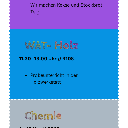
Wir machen Kek­se und Stockbrot-
Teig
WAT- Holz
11.30 ‑13.00 Uhr // B108
Pro­be­un­ter­richt in der
Holzwerkstatt
Chemie