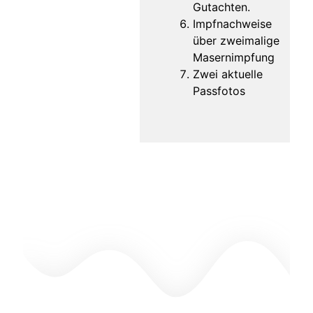
Gutachten.
Impf­nach­wei­se
über zwei­ma­li­ge
Masernimpfung
Zwei aktu­el­le
Passfotos