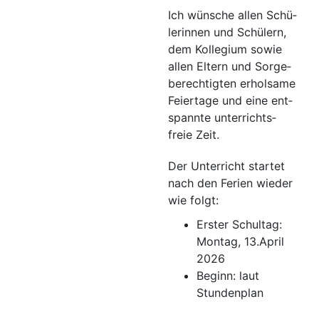
Ich wün­sche allen Schü­
le­rin­nen und Schü­lern,
dem Kol­le­gi­um sowie
allen Eltern und Sor­ge­
be­rech­tig­ten erhol­sa­me
Fei­er­ta­ge und eine ent­
spann­te unter­richts­
freie Zeit.
Der Unter­richt star­tet
nach den Feri­en wie­der
wie folgt:
Ers­ter Schul­tag:
Mon­tag, 13.April
2026
Beginn: laut
Stundenplan