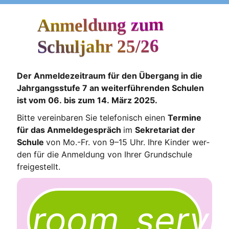
Anmeldung zum
Schuljahr 25/26
Der Anmel­de­zeit­raum für den Über­gang in die
Jahr­gangs­stu­fe 7 an wei­ter­füh­ren­den Schu­len
ist vom 06. bis zum 14. März 2025.
Bit­te ver­ein­ba­ren Sie tele­fo­nisch einen
Ter­mi­ne
für das Anmel­de­ge­spräch
im
Sekre­ta­ri­at der
Schu­le
von Mo.-Fr. von 9–15 Uhr. Ihre Kin­der wer­
den für die Anmel­dung von Ihrer Grund­schu­le
freigestellt.
room_servi