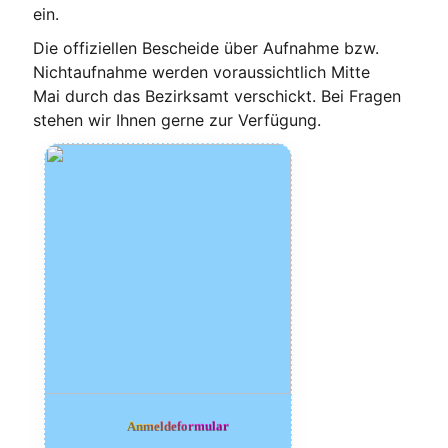
ein.
Die offi­zi­el­len Beschei­de über Auf­nah­me bzw.
Nicht­auf­nah­me wer­den vor­aus­sicht­lich Mit­te
Mai durch das Bezirks­amt ver­schickt. Bei Fra­gen
ste­hen wir Ihnen ger­ne zur Verfügung.
ormular
Anmeldef