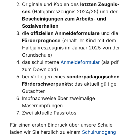
Ori­gi­na­le und Kopien des
letz­ten Zeug­nis­
ses
(Halb­jah­res­zeug­nis 2024/25) und der
Beschei­ni­gun­gen zum Arbeits- und
Sozialverhalten
die
offi­zi­el­len Anmel­de­for­mu­la­re
und die
För­der­pro­gno­se
(erhält Ihr Kind mit dem
Halb­jah­res­zeug­nis im Janu­ar 2025 von der
Grundschule)
das schul­in­ter­ne
Anmel­de­for­mu­lar
(als pdf
zum Download)
bei Vor­lie­gen eines
son­der­päd­ago­gi­schen
För­der­schwer­punkts
: das aktu­ell gül­ti­ge
Gutachten
Impf­nach­wei­se über zwei­ma­li­ge
Masernimpfungen
Zwei aktu­el­le Passfotos
Für einen ers­ten Ein­druck über unse­re Schu­le
laden wir Sie herz­lich zu einem
Schul­rund­gang