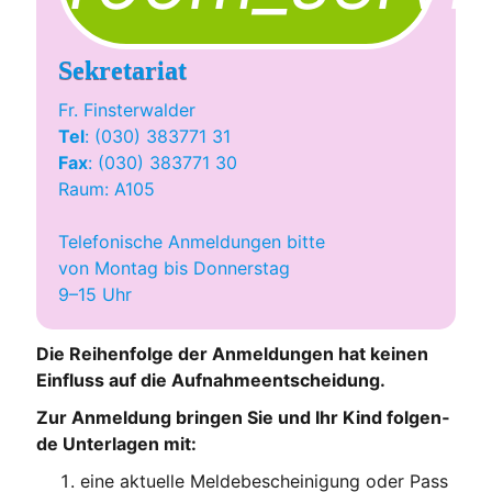
Sekretariat
Fr. Fins­ter­wal­der
Tel
: (030) 383771 31
Fax
: (030) 383771 30
Raum: A105
Tele­fo­ni­sche Anmel­dun­gen bit­te 
von Mon­tag bis Don­ners­tag
9–15 Uhr
Die Rei­hen­fol­ge der Anmel­dun­gen hat kei­nen
Ein­fluss auf die Aufnahmeentscheidung.
Zur Anmel­dung brin­gen Sie und Ihr Kind fol­gen­
de Unter­la­gen mit:
eine aktu­el­le Mel­de­be­schei­ni­gung oder Pass