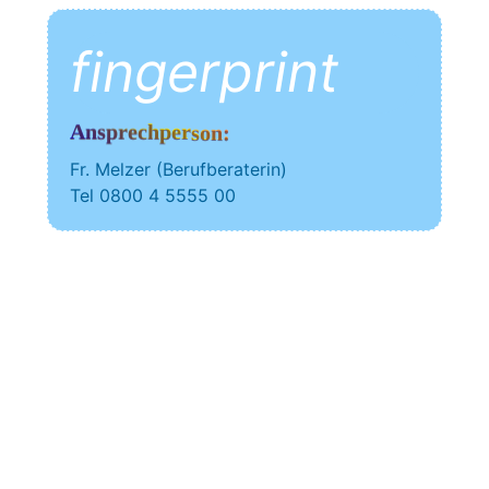
fin­ger­print
Ansprechperson:
Fr. Mel­zer (Beruf­be­ra­te­rin)
Tel 0800 4 5555 00