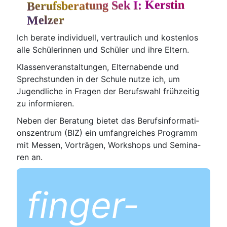
Kerstin
Berufsberatung Sek I:
Melzer
Ich bera­te indi­vi­du­ell, ver­trau­lich und kos­ten­los
alle Schü­le­rin­nen und Schü­ler und ihre Eltern.
Klas­sen­ver­an­stal­tun­gen, Eltern­aben­de und
Sprech­stun­den in der Schu­le nut­ze ich, um
Jugend­li­che in Fra­gen der Berufs­wahl früh­zei­tig
zu informieren.
Neben der Bera­tung bie­tet das Berufs­in­for­ma­ti­
ons­zen­trum (BIZ) ein umfang­rei­ches Pro­gramm
mit Mes­sen, Vor­trä­gen, Work­shops und Semi­na­
ren an.
fin­ger­