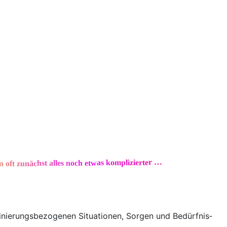
oft zunächst alles noch etwas komplizierter …
nie­rungs­be­zo­ge­nen Situa­tio­nen, Sor­gen und Bedürf­nis­