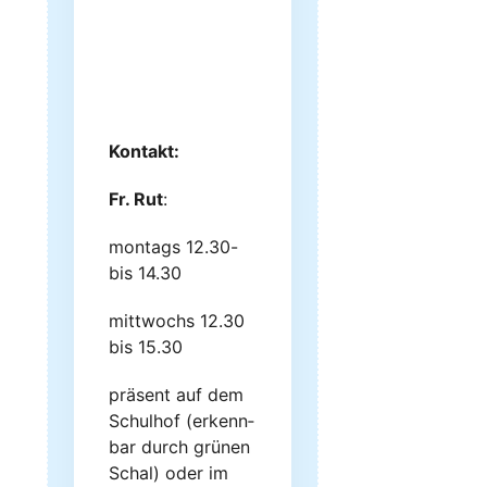
Kontakt:
Fr. Rut
:
mon­tags 12.30-
bis 14.30
mitt­wochs 12.30
bis 15.30
prä­sent auf dem
Schul­hof (erkenn­
bar durch grü­nen
Schal) oder im