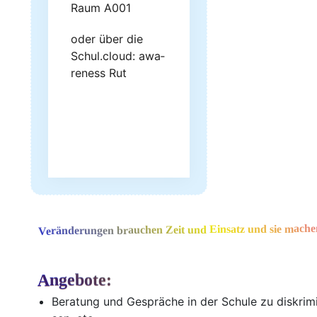
Raum A001
oder über die
Schul.cloud: awa­
re­ness Rut
Veränderungen brauchen Zeit und Einsatz und sie machen 
Angebote:
Bera­tung und Gesprä­che in der Schu­le zu dis­kri­mi­