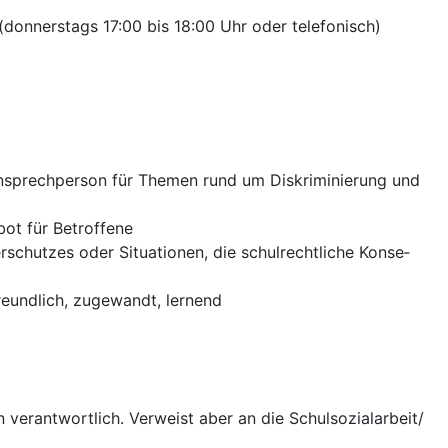
(don­ners­tags 17:00 bis 18:00 Uhr oder telefonisch)
nsprech­per­son für The­men rund um Dis­kri­mi­nie­rung und
bot für Betroffene
­schut­zes oder Situa­tio­nen, die schul­recht­li­che Kon­se­
freund­lich, zuge­wandt, lernend
:
n ver­ant­wort­lich. Ver­weist aber an die Schulsozialarbeit/