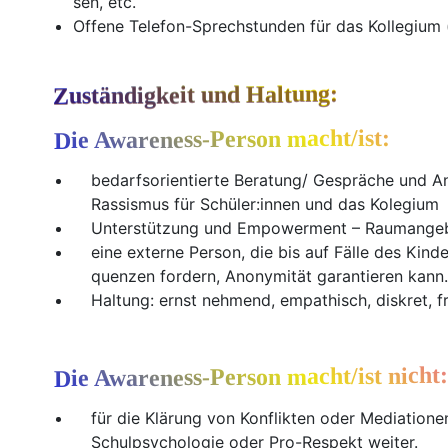
sen, etc.
Offe­ne Telefon-Sprechstunden für das Kol­le­gi­um 
Zuständigkeit und Haltung:
Die Awareness-Person macht/ist:
bedarfs­ori­en­tier­te Beratung/ Gesprä­che und A
Ras­sis­mus für Schüler:innen und das Kolegium
Unter­stüt­zung und Empower­ment – Raum­an­ge­
eine exter­ne Per­son, die bis auf Fäl­le des Kin­der
quen­zen for­dern, Anony­mi­tät garan­tie­ren kann.
Hal­tung: ernst neh­mend, empa­thisch, dis­kret, 
Die Awareness-Person macht/ist nicht
für die Klä­rung von Kon­flik­ten oder Media­tio­ne
Schul­psy­cho­lo­gie oder Pro-Respekt weiter.