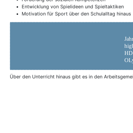
Ent­wick­lung von Spiel­ideen und Spieltaktiken
Moti­va­ti­on für Sport über den Schul­all­tag hinaus
Jah­
high
HD
OL
Über den Unter­richt hin­aus gibt es in den Arbeits­ge­mei