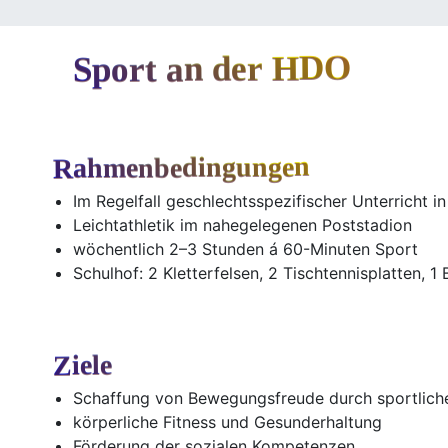
Sport an der HDO
Rahmenbedingungen
Im Regel­fall geschlechts­spe­zi­fi­scher Unter­richt
Leicht­ath­le­tik im nahe­ge­le­ge­nen Poststadion
wöchent­lich 2–3 Stun­den á 60-Minuten Sport
Schul­hof: 2 Klet­ter­fel­sen, 2 Tisch­ten­nis­plat­ten, 
Ziele
Schaf­fung von Bewe­gungs­freu­de durch sport­li­
kör­per­li­che Fit­ness und Gesunderhaltung
För­de­rung der sozia­len Kompetenzen