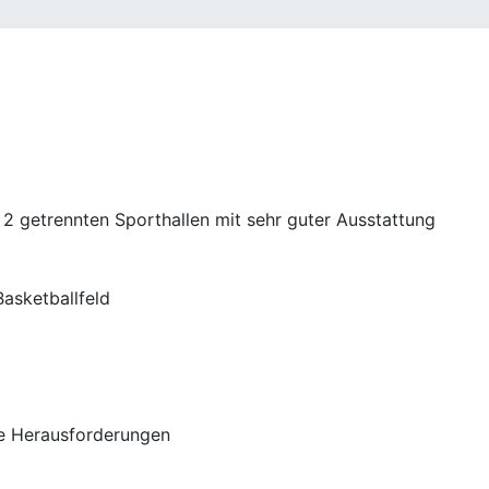
 in 2 getrenn­ten Sport­hal­len mit sehr guter Ausstattung
1 Basketballfeld
che Herausforderungen