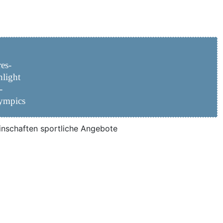
res­
­light
-
ympics
n­schaf­ten sport­li­che Angebote