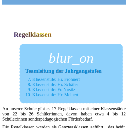
Zum Inhalt springen
Regelklassen
blur_on
Teamleitung der Jahrgangstufen 
0
7. Klas­sen­stu­fe: Hr. Froh­nert
0
8. Klas­sen­stu­fe: Hr. Schä­fer
0
9. Klas­sen­stu­fe: Fr. Nos­tiz
10. Klas­sen­stu­fe: Hr. Meinert 
An unse­rer Schu­le gibt es 17 Regel­klas­sen mit einer Klas­sen­stär­ke
von 22 bis 26 Schüler:innen, davon haben etwa 4 bis 12
Schüler:innen son­der­päd­ago­gi­schen Förderbedarf.
Die Regel­klas­sen wer­den als Ganz­tags­klas­sen geführt , das heißt,