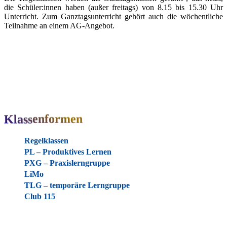
die Schüler:innen haben (außer frei­tags) von 8.15 bis 15.30 Uhr
Unter­richt. Zum Ganz­tags­un­ter­richt gehört auch die wöchent­li­che
Teil­nah­me an einem AG-Angebot.
Klassenformen
Regelklassen
PL – Produktives Lernen
PXG – Praxislerngruppe
LiMo
TLG – temporäre Lerngruppe
Club 115