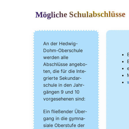
Mögliche Schulabschlüsse
An der Hedwig-
Dohm-Oberschule
B
wer­den alle
B
Abschlüs­se ange­bo­
e
ten, die für die Inte­
M
grier­te Sekun­dar­
schu­le in den Jahr­
gän­gen 9 und 10
vor­ge­se­he­nen sind:
Ein flie­ßen­der Über­
gang in die gym­na­
sia­le Ober­stu­fe der