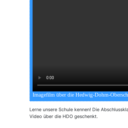
Image­film über die Hedwig-Dohm-Obersc
Ler­ne unse­re Schu­le ken­nen! Die Abschluss­k
Video über die HDO geschenkt.