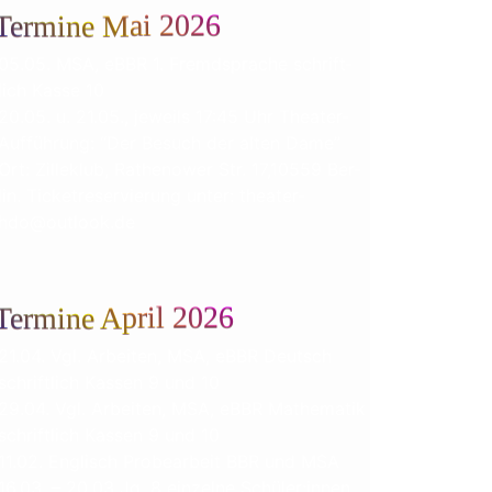
Termine Mai 2026
05.05. MSA, eBBR 1. Fremd­spra­che schrift­
lich Kas­se 10
20.05. u. 21.05., jeweils 17:45 Uhr Theater-
Aufführung: “Der Besuch der alten Dame”
Ort: Zil­le­klub, Rathe­nower Str. 17,10559 Ber­
lin. Ticket­re­ser­vie­rung unter: theater-
hdo@outlook.de
Termine April 2026
21.04. Vgl. Arbei­ten, MSA, eBBR Deutsch
schrift­lich Kas­sen 9 und 10
29.04. Vgl. Arbei­ten, MSA, eBBR Mathe­ma­tik
schrift­lich Kas­sen 9 und 10
11.02. Eng­lisch Pro­be­ar­beit BBR und MSA
16.03. – 20.03 Jg. 8 ein­zel­ne Schüler:innen