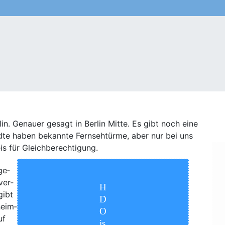
ungsberechtigte
Service
Kontakt
Aktuelles
. Genau­er gesagt in Ber­lin Mit­te. Es gibt noch eine
te haben bekann­te Fern­seh­tür­me, aber nur bei uns
eis für Gleichberechtigung.
ge­
ver­
H
gibt
D
heim­
O
uf
is