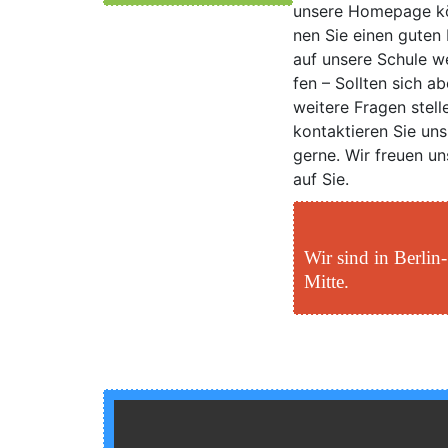
unse­re Home­page k
nen Sie einen guten 
auf unse­re Schu­le w
fen – Soll­ten sich ab
wei­te­re Fra­gen stel­l
kon­tak­tie­ren Sie uns
ger­ne. Wir freu­en un
auf Sie.
Wir sind in Berlin-
Mitte.