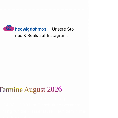
hed­wig­doh­mos
//
Unse­re Sto­
ries & Reels auf Instagram!
Termine August 2026
24.08. 8:15 Uhr ers­ter Schultag
24:08. 12:00 Uhr Ein­schu­lungs­ver­an­stal­
tung für die Klas­sen­stu­fe 7 auf dem hin­te­
ren Pausenhof