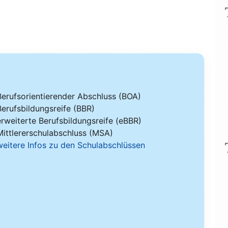
erufs­ori­en­tie­ren­der Abschluss (BOA)
erufs­bil­dungs­rei­fe (BBR)
rwei­ter­te Berufs­bil­dungs­rei­fe (eBBR)
itt­ler­er­schul­ab­schluss (MSA)
wei­te­re Infos zu den Schulabschlüssen