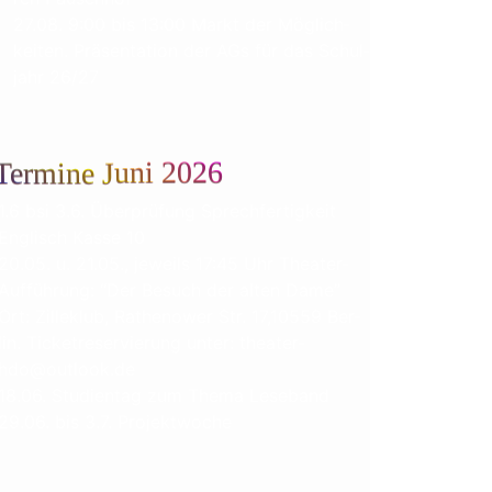
27.08. 9:00 bis 13:00 Markt der Mög­lich­
kei­ten. Prä­sen­ta­ti­on der AGs für das Schul­
jahr 26/27
Termine Juni 2026
1.6 bsi 3.6. Über­prü­fung Sprech­fer­tig­keit
Eng­lisch Kas­se 10
20.05. u. 21.05., jeweils 17:45 Uhr Theater-
Aufführung: “Der Besuch der alten Dame”
Ort: Zil­le­klub, Rathe­nower Str. 17,10559 Ber­
lin. Ticket­re­ser­vie­rung unter: theater-
hdo@outlook.de
18.06. Stu­di­en­tag zum The­ma Leseband
29.06. bis 3.7. Projektwoche