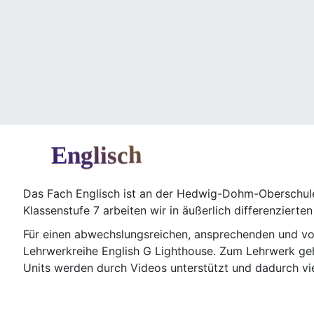
Schule
Schüler:innen
Erzieh
Englisch
Das Fach Eng­lisch ist an der Hedwig-Dohm-Oberschule d
Klas­sen­stu­fe 7 arbei­ten wir in äußer­lich dif­fe­ren­zier­te
Für einen abwechs­lungs­rei­chen, anspre­chen­den und vor a
Lehr­werk­rei­he Eng­lish G Light­house. Zum Lehr­werk g
Units wer­den durch Vide­os unter­stützt und dadurch vi