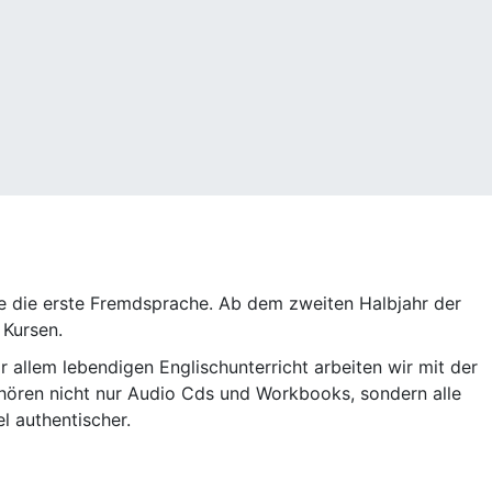
ungsberechtigte
Service
Kontakt
Aktuelles
ie ers­te Fremd­spra­che. Ab dem zwei­ten Halb­jahr der
n Kursen.
llem leben­di­gen Eng­lisch­un­ter­richt arbei­ten wir mit der
ehö­ren nicht nur Audio Cds und Work­books, son­dern alle
el authentischer.