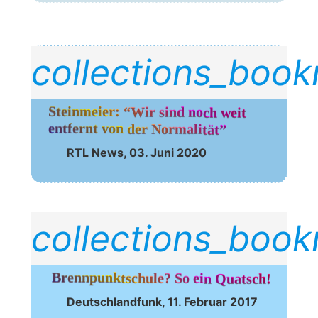
collections_boo
Steinmeier: “Wir sind noch weit 
entfernt von der Normalität”
RTL News, 03. Juni 2020
collections_boo
Brennpunktschule? So ein Quatsch!
Deutsch­land­funk, 11. Febru­ar 2017