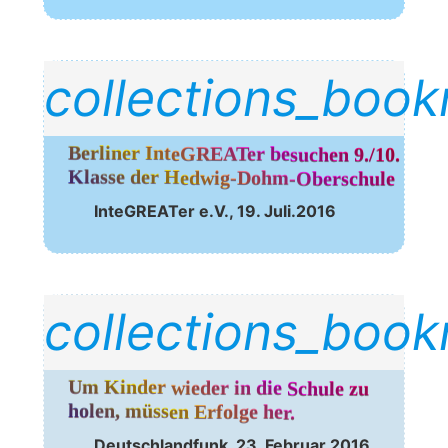
collections_boo
Berliner InteGREATer besuchen 9./10. 
Klasse der Hedwig-Dohm-Oberschule
Inte­GREA­Ter e.V., 19. Juli.2016
collections_boo
Um Kinder wieder in die Schule zu 
holen, müssen Erfolge her
.
Deutsch­land­funk, 23. Febru­ar 2016