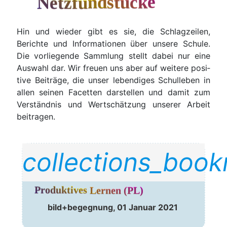
Netzfundstücke
Hin und wie­der gibt es sie, die Schlag­zei­len,
Berich­te und Infor­ma­tio­nen über unse­re Schu­le.
Die vor­lie­gen­de Samm­lung stellt dabei nur eine
Aus­wahl dar. Wir freu­en uns aber auf wei­te­re posi­
ti­ve Bei­trä­ge, die unser leben­di­ges Schul­le­ben in
allen sei­nen Facet­ten dar­stel­len und damit zum
Ver­ständ­nis und Wert­schät­zung unse­rer Arbeit
beitragen.
collections_boo
Produktives Lernen (PL)
bild+begegnung, 01 Janu­ar 2021