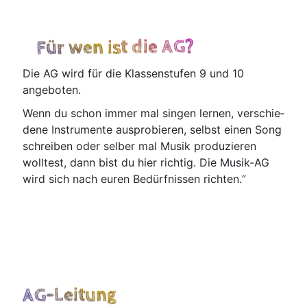
Für wen ist die AG?
Die AG wird für die Klas­sen­stu­fen 9 und 10
angeboten.
Wenn du schon immer mal sin­gen ler­nen, ver­schie­
de­ne Instru­men­te aus­pro­bie­ren, selbst einen Song
schrei­ben oder sel­ber mal Musik pro­du­zie­ren
woll­test, dann bist du hier rich­tig. Die Musik-AG
wird sich nach euren Bedürf­nis­sen richten.“
AG-Leitung