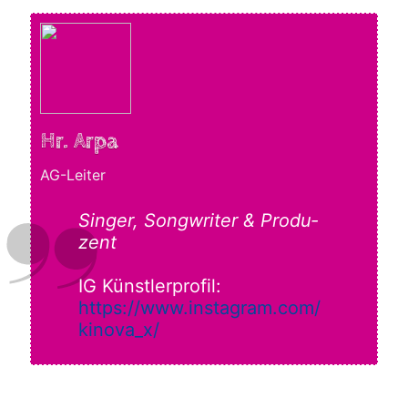
Hr. Arpa
AG-Leiter
Sin­ger, Song­wri­ter & Pro­du­
zent
IG Künst­ler­pro­fil:
https://www.instagram.com/
kinova_x/