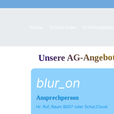
Schule
Schüler:innen
Erziehungsbere
Unsere AG-Angebote
blur_on
Ansprechperson
Hr. Ruf, Raum B007 oder Schul.Cloud