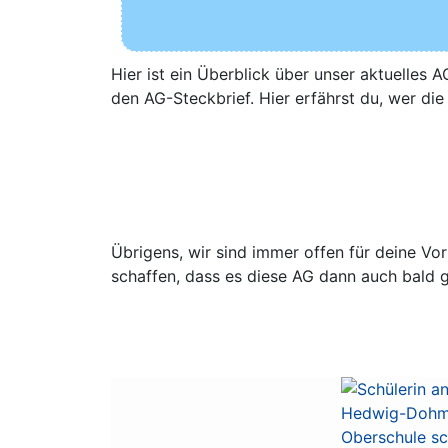
Hier ist ein Über­blick über unser aktu­el­le
den AG-Steckbrief. Hier erfährst du, wer die
Übri­gens, wir sind immer offen für dei­ne Vo
schaf­fen, dass es die­se AG dann auch bald 