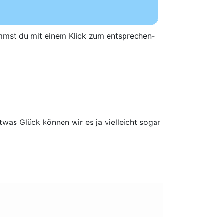
kommst du mit einem Klick zum ent­spre­chen­
twas Glück kön­nen wir es ja viel­leicht sogar