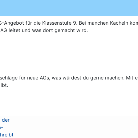
s AG-Angebot für die Klas­sen­stu­fe 9. Bei man­chen Kacheln 
 AG lei­tet und was dort gemacht wird.
Badge für Ange­bo­te für die 9. Klassenstufe
r­schlä­ge für neue AGs, was wür­dest du ger­ne machen. Mit e
gibt.