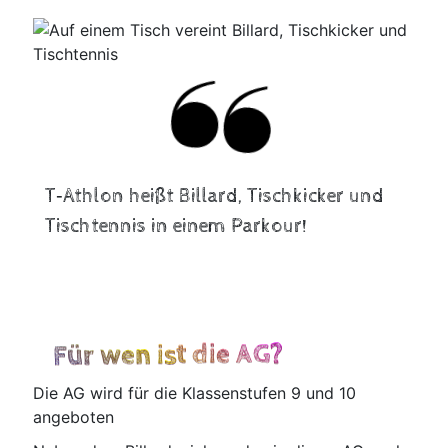
T‑Athlon heißt Bil­lard, Tisch­ki­cker und
Tisch­ten­nis in einem Parkour!
Für wen ist die AG?
Die AG wird für die Klas­sen­stu­fen 9 und 10
angeboten