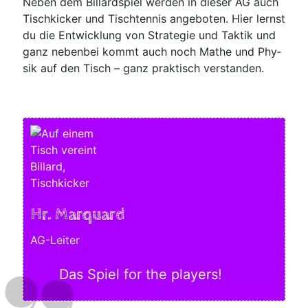
Neben dem Bil­lard­spiel wer­den in die­ser AG auch
Tisch­ki­cker und Tisch­ten­nis ange­bo­ten. Hier lernst
du die Ent­wick­lung von Stra­te­gie und Tak­tik und
ganz neben­bei kommt auch noch Mathe und Phy­
sik auf den Tisch – ganz prak­tisch verstanden.
Hr. Marquard
AG-Leiter
Das Spiel for the players!