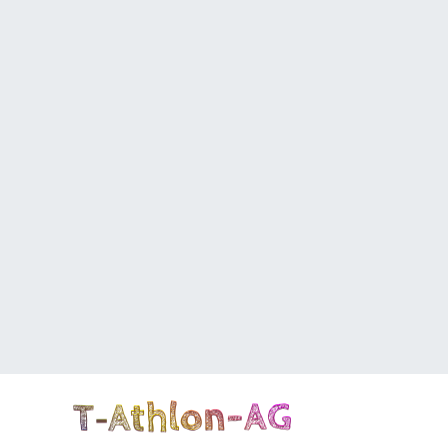
T‑Athlon-AG