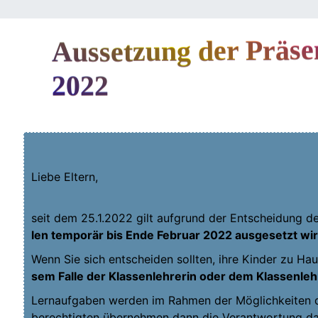
Aussetzung der Präsen
2022
Lie­be Eltern,
seit dem 25.1.2022 gilt auf­grund der Ent­schei­dung de
len tem­po­rär bis Ende Febru­ar 2022 aus­ge­setzt wi
Wenn Sie sich ent­schei­den soll­ten, ihre Kin­der zu Hau
sem Fal­le der Klas­sen­leh­re­rin oder dem Klas­sen­leh­
Lern­auf­ga­ben wer­den im Rah­men der Mög­lich­kei­ten du
be­rech­tig­ten über­neh­men dann die Ver­ant­wor­tung da