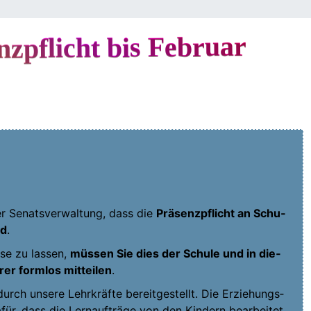
zpflicht bis Februar
r Senats­ver­wal­tung, dass die
Prä­senz­pflicht an Schu­
rd
.
­se zu las­sen,
müs­sen Sie dies der Schu­le und in die­
rer form­los mit­tei­len
.
rch unse­re Lehr­kräf­te bereit­ge­stellt. Die Erzie­hungs­
für, dass die Lern­auf­trä­ge von den Kin­dern bear­bei­tet