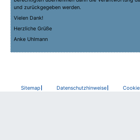
und zurück­ge­ge­ben werden.
Vie­len Dank!
Herz­li­che Grüße
Anke Uhl­mann
Sitemap
Datenschutzhinweise
Cookie-