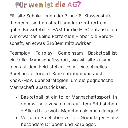
Für wen ist die AG?
Für alle Schüler:innen der 7. und 8. Klas­sen­stu­fe,
die bereit sind ernst­haft und kon­zen­triert ein
gutes Basketeball-TEAM für die HDO auf­zu­stel­len.
Wir erwar­ten kei­ne Per­fek­ti­on – aber die Bereit­
schaft, an etwas Gro­ßem mitzuwirken.
Team­play – Fair­play – Gemein­sam – Bas­ket­ball ist
ein tol­ler Mann­schafts­sport, wo wir alle zusam­
men auf dem Feld ste­hen. Es ist ein schnel­les
Spiel und erfor­dert Kon­zen­tra­ti­on und auch
Know-How über Stra­te­gien, um die geg­ne­ri­sche
Mann­schaft auszutricksen.
Bas­ket­ball ist ein tol­ler Mann­schafts­sport, in
dem wir alle zusam­men auf dem Feld ste­hen
– Alle, d.h. sowohl Mäd­chen als auch Jungen!
Vor dem Spiel üben wir die Grund­la­gen – ins­
be­son­de­re Drib­beln und Korbleger.