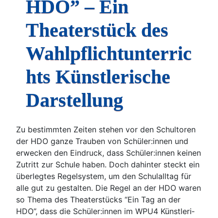
HDO” – Ein
Theaterstück des
Wahlpflichtunterric
hts Künstlerische
Darstellung
Zu bestimm­ten Zei­ten ste­hen vor den Schul­to­ren
der HDO gan­ze Trau­ben von Schüler:innen und
erwe­cken den Ein­druck, dass Schüler:innen kei­nen
Zutritt zur Schu­le haben. Doch dahin­ter steckt ein
über­leg­tes Regel­sys­tem, um den Schul­all­tag für
alle gut zu gestal­ten. Die Regel an der HDO waren
so The­ma des Thea­ter­stücks “Ein Tag an der
HDO”, dass die Schüler:innen im WPU4 Künst­le­ri­