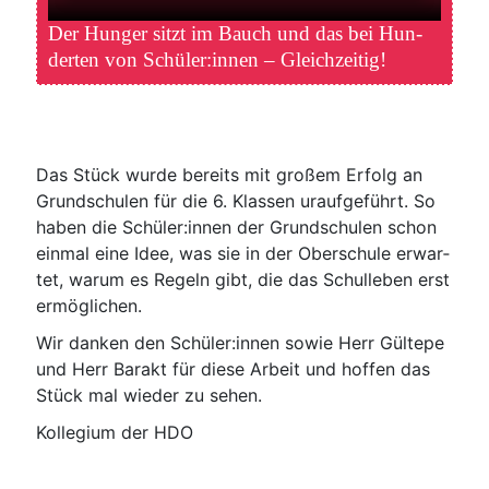
Der Hun­ger sitzt im Bauch und das bei Hun­
der­ten von Schüler:innen – Gleichzeitig!
Das Stück wur­de bereits mit gro­ßem Erfolg an
Grund­schu­len für die 6. Klas­sen urauf­ge­führt. So
haben die Schüler:innen der Grund­schu­len schon
ein­mal eine Idee, was sie in der Ober­schu­le erwar­
tet, war­um es Regeln gibt, die das Schul­le­ben erst
ermöglichen.
Wir dan­ken den Schüler:innen sowie Herr Gül­te­pe
und Herr Barakt für die­se Arbeit und hof­fen das
Stück mal wie­der zu sehen.
Kol­le­gi­um der HDO