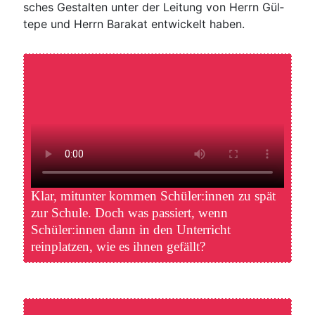
sches Gestal­ten unter der Lei­tung von Herrn Gül­
te­pe und Herrn Bara­kat ent­wi­ckelt haben.
Klar, mit­un­ter kom­men Schüler:innen zu spät
zur Schu­le. Doch was pas­siert, wenn
Schüler:innen dann in den Unter­richt
rein­plat­zen, wie es ihnen gefällt?