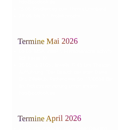
hdo@outlook.de
18.06. Stu­di­en­tag zum The­ma Leseband
29.06. bis 3.7. Projektwoche
Termine Mai 2026
05.05. MSA, eBBR 1. Fremd­spra­che schrift­
lich Kas­se 10
20.05. u. 21.05., jeweils 17:45 Uhr Theater-
Aufführung: “Der Besuch der alten Dame”
Ort: Zil­le­klub, Rathe­nower Str. 17,10559 Ber­
lin. Ticket­re­ser­vie­rung unter: theater-
hdo@outlook.de
Termine April 2026
21.04. Vgl. Arbei­ten, MSA, eBBR Deutsch