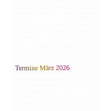
schrift­lich Kas­sen 9 und 10
29.04. Vgl. Arbei­ten, MSA, eBBR Mathe­ma­tik
schrift­lich Kas­sen 9 und 10
11.02. Eng­lisch Pro­be­ar­beit BBR und MSA
16.03. – 20.03 Jg. 8 ein­zel­ne Schüler:innen
Schnupperpraktikum
05.05. MSA, eBBR 1. Fremd­spra­che schrift­
lich Kas­se 10
Termine März 2026
18.02. – 19.03. RAMADAN
08.03. Inter­na­tio­na­ler Frauentag
11.02. Eng­lisch Pro­be­ar­beit BBR und MSA
16.03. – 20.03 Jg. 8 ein­zel­ne Schüler:innen
Schnupperpraktikum
16.03. – 20.03. Präsentationsprüfungen