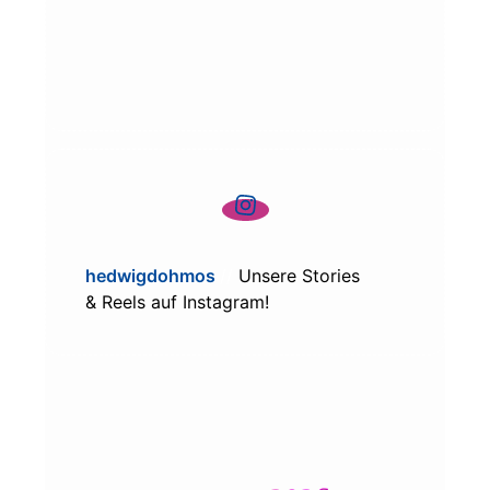
hed­wig­doh­mos
//
Unse­re Sto­ries
& Reels auf Instagram!