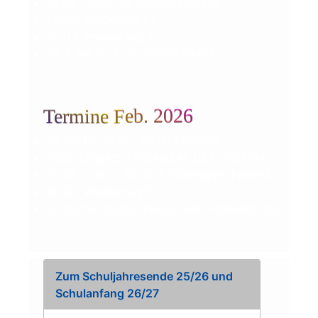
19.03. 18:00 Uhr Schulkonferenz
20.03. ZUCKERFEST
20.03. Wan­der­tag 6
28.3. bis 12.4.26 OSTERFERIEN
Termine Feb. 2026
02.02. bis 07.02. WINTERFERIEN
11.02. Eng­lisch Pro­be­ar­beit BBR und MSA
19.02. 17:00 – 20:30 2. Elternsprechabend
20.02. Wan­der­tag 5
23.02. bis 06.03.Zirkusprojekt Klas­sen­stu­fe 7
Zum Schuljahresende 25/26 und
Schulanfang 26/27