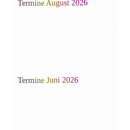
Termine August 2026
24.08. 8:15 Uhr ers­ter Schultag
24:08. 12:00 Uhr Ein­schu­lungs­ver­an­stal­
tung für die Klas­sen­stu­fe 7 auf dem hin­te­
ren Pausenhof
27.08. 9:00 bis 13:00 Markt der Mög­lich­
kei­ten. Prä­sen­ta­ti­on der AGs für das Schul­
jahr 26/27
Termine Juni 2026
1.6 bsi 3.6. Über­prü­fung Sprech­fer­tig­keit
Eng­lisch Kas­se 10
20.05. u. 21.05., jeweils 17:45 Uhr Theater-
Aufführung: “Der Besuch der alten Dame”
Ort: Zil­le­klub, Rathe­nower Str. 17,10559 Ber­
lin. Ticket­re­ser­vie­rung unter: theater-