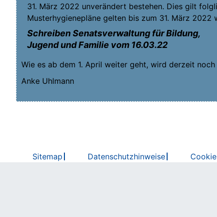
31. März 2022 unver­än­dert bestehen. Dies gilt folg­l
Mus­ter­hy­gie­ne­plä­ne gel­ten bis zum 31. März 2022 
Schrei­ben Senats­ver­wal­tung für Bil­dung,
Jugend und Fami­lie vom 16.03.22
Wie es ab dem 1. April wei­ter geht, wird der­zeit noch
Anke Uhl­mann
Sitemap
Datenschutzhinweise
Cookie-