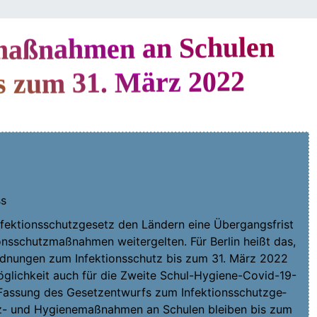
maßnahmen an Schulen
is zum 31. März 2022
ss
ek­ti­ons­schutz­ge­setz den Län­dern eine Über­gangs­frist
­ons­schutz­maß­nah­men wei­ter­gel­ten. Für Ber­lin heißt das,
­ord­nun­gen zum Infek­ti­ons­schutz bis zum 31. März 2022
 Mög­lich­keit auch für die Zwei­te Schul-Hygiene-Covid-19-
Fas­sung des Gesetz­ent­wurfs zum Infek­ti­ons­schutz­ge­
z- und Hygie­ne­maß­nah­men an Schu­len blei­ben bis zum