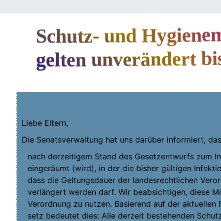
Schutz- und Hygiene
gelten unverändert b
Lie­be Eltern,
Die Senats­ver­wal­tung hat uns dar­über infor­miert, da
nach der­zei­ti­gem Stand des Gesetz­ent­wurfs zum Inf
ein­ge­räumt (wird), in der die bis­her gül­ti­gen Infek­ti
dass die Gel­tungs­dau­er der lan­des­recht­li­chen Ver
ver­län­gert wer­den darf. Wir beab­sich­ti­gen, die­se
Verordnung zu nut­zen. Basie­rend auf der aktu­el­len 
setz bedeu­tet dies: Alle der­zeit bestehen­den Schut