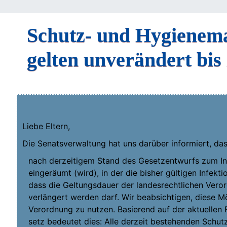
Schutz- und Hygienem
gelten unverändert bi
Lie­be Eltern,
Die Senats­ver­wal­tung hat uns dar­über infor­miert, da
nach der­zei­ti­gem Stand des Gesetz­ent­wurfs zum Inf
ein­ge­räumt (wird), in der die bis­her gül­ti­gen Infek­ti
dass die Gel­tungs­dau­er der lan­des­recht­li­chen Ver
ver­län­gert wer­den darf. Wir beab­sich­ti­gen, die­se
Verordnung zu nut­zen. Basie­rend auf der aktu­el­len 
setz bedeu­tet dies: Alle der­zeit bestehen­den Schut