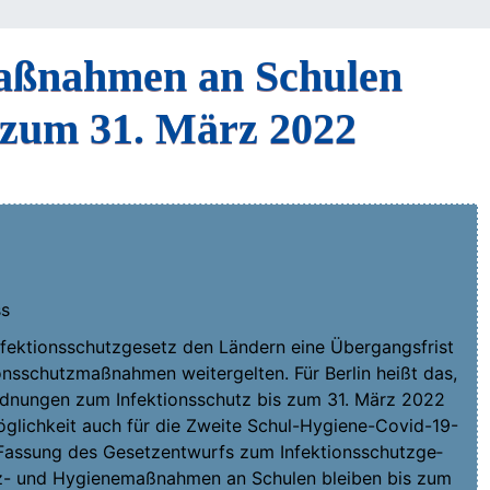
aßnahmen an Schulen
s zum 31. März 2022
ss
ek­ti­ons­schutz­ge­setz den Län­dern eine Über­gangs­frist
­ons­schutz­maß­nah­men wei­ter­gel­ten. Für Ber­lin heißt das,
­ord­nun­gen zum Infek­ti­ons­schutz bis zum 31. März 2022
 Mög­lich­keit auch für die Zwei­te Schul-Hygiene-Covid-19-
Fas­sung des Gesetz­ent­wurfs zum Infek­ti­ons­schutz­ge­
z- und Hygie­ne­maß­nah­men an Schu­len blei­ben bis zum