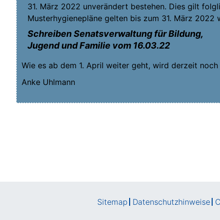
31. März 2022 unver­än­dert bestehen. Dies gilt folg­l
Mus­ter­hy­gie­ne­plä­ne gel­ten bis zum 31. März 2022 
Schrei­ben Senats­ver­wal­tung für Bil­dung,
Jugend und Fami­lie vom 16.03.22
Wie es ab dem 1. April wei­ter geht, wird der­zeit noch
Anke Uhl­mann
Sitemap
Datenschutzhinweise
C