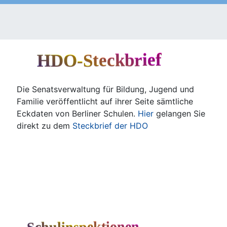
HDO-Steckbrief
Die Senats­ver­wal­tung für Bil­dung, Jugend und
Fami­lie ver­öf­fent­licht auf ihrer Sei­te sämt­li­che
Eck­da­ten von Ber­li­ner Schu­len.
Hier
gelan­gen Sie
direkt zu dem
Steck­brief der HDO
Schulinspektionen