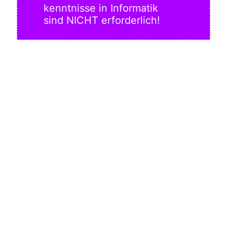
kennt­nis­se in Infor­ma­tik
sind NICHT erfor­der­lich!
Badge für Angebote für die 8. Klassenstufe