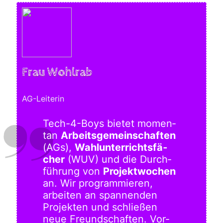
Frau Wohlrab
AG-Leiterin
Tech-4-Boys bie­tet momen­
tan
Arbeits­ge­mein­schaf­ten
(AGs),
Wahl­un­ter­richts­fä­
cher
(WUV) und die Durch­
füh­rung von
Pro­jekt­wo­chen
an. Wir pro­gram­mie­ren,
arbei­ten an span­nen­den
Pro­jek­ten und schlie­ßen
neue Freund­schaf­ten. Vor­