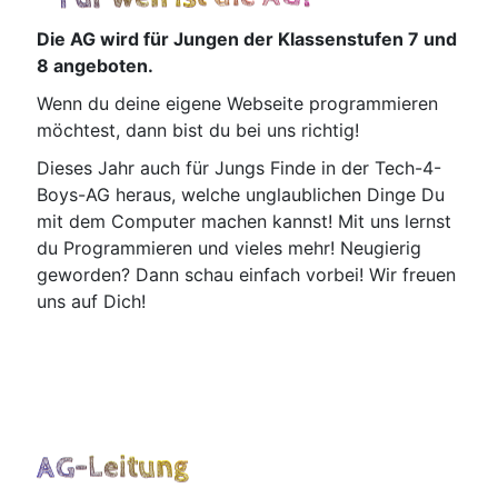
Die AG wird für Jun­gen der Klas­sen­stu­fen 7 und
8 angeboten.
Wenn du dei­ne eige­ne Web­sei­te pro­gram­mie­ren
möch­test, dann bist du bei uns richtig!
Die­ses Jahr auch für Jungs Fin­de in der Tech-4-
Boys-AG her­aus, wel­che unglaub­li­chen Din­ge Du
mit dem Com­pu­ter machen kannst! Mit uns lernst
du Pro­gram­mie­ren und vie­les mehr! Neu­gie­rig
gewor­den? Dann schau ein­fach vor­bei! Wir freu­en
uns auf Dich!
AG-Leitung