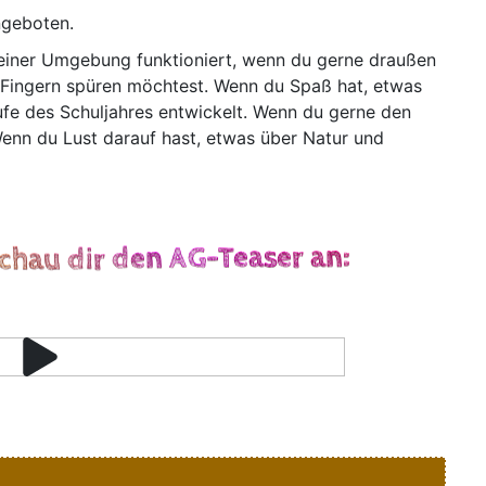
angeboten.
­ner Umge­bung funk­tio­niert, wenn du ger­ne drau­ßen
 Fin­gern spü­ren möch­test. Wenn du Spaß hat, etwas
fe des Schul­jah­res ent­wi­ckelt. Wenn du ger­ne den
 Wenn du Lust dar­auf hast, etwas über Natur und
schau dir den AG-Teaser an: