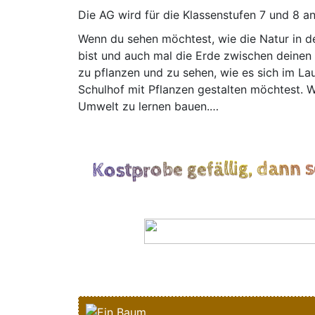
Die AG wird für die Klas­sen­stu­fen 7 und 8 
Wenn du sehen möch­test, wie die Natur in dei
bist und auch mal die Erde zwi­schen dei­nen
zu pflan­zen und zu sehen, wie es sich im Lau­
Schul­hof mit Pflan­zen gestal­ten möch­test.
Umwelt zu ler­nen bauen.…
Kostprobe gefällig, dann 