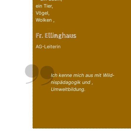
Fr. Ellinghaus
AG-Leiterin
Ich ken­ne mich aus mit Wild­
nis­päd­ago­gik und ,
Umweltbildung.