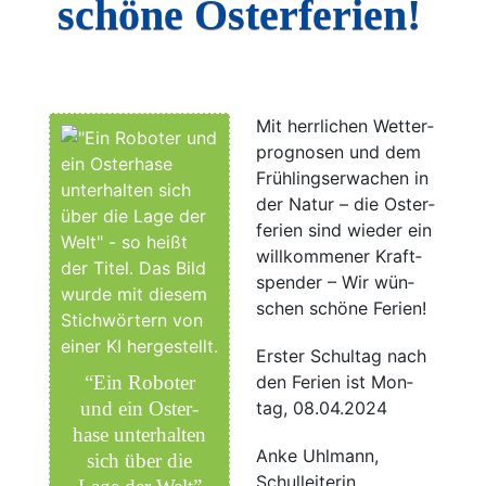
schöne Osterferien!
Mit herr­li­chen Wet­ter­
pro­gno­sen und dem
Früh­lings­er­wa­chen in
der Natur – die Oster­
fe­ri­en sind wie­der ein
will­kom­me­ner Kraft­
spen­der – Wir wün­
schen schö­ne Ferien!
Ers­ter Schul­tag nach
“Ein Robo­ter
den Feri­en ist Mon­
und ein Oster­
tag, 08.04.2024
ha­se unter­hal­ten
Anke Uhl­mann,
sich über die
Schulleiterin