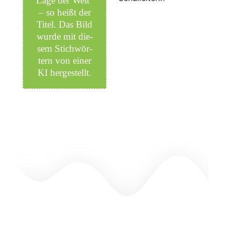
Lage der Welt”
– so heißt der
Titel. Das Bild
wur­de mit die­
sem Stich­wör­
tern von einer
KI hergestellt.