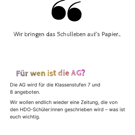
Wir brin­gen das Schul­le­ben auf’s Papier…
Für wen ist die AG?
Die AG wird für die Klas­sen­stu­fen 7 und
8 angeboten.
Wir wol­len end­lich wie­der eine Zei­tung, die von
den HDO-Schüler:innen geschrie­ben wird – was ist
euch wichtig.