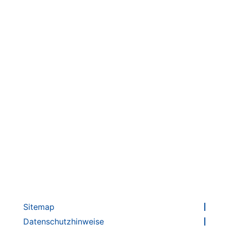
Badge für Angebote für die 8. Klassenstufe
Badge für Angebote für die 7. Klassenstufe
Sitemap
Datenschutzhinweise